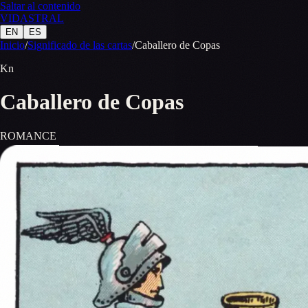
Saltar al contenido
VID
A
STR
A
L
EN
ES
Inicio
/
Significado de las cartas
/
Caballero de Copas
Kn
Caballero de Copas
ROMANCE