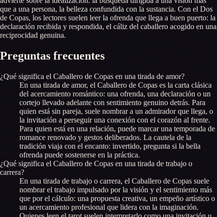
advierte sobre la idealización: la búsqueda dirigida a una visión más
que a una persona, la belleza confundida con la sustancia. Con el Dos
de Copas, los lectores suelen leer la ofrenda que llega a buen puerto: la
declaración recibida y respondida, el cáliz del caballero acogido en una
reciprocidad genuina.
Preguntas frecuentes
¿Qué significa el Caballero de Copas en una tirada de amor?
En una tirada de amor, el Caballero de Copas es la carta clásica
del acercamiento romántico: una ofrenda, una declaración o un
cortejo llevado adelante con sentimiento genuino detrás. Para
quien está sin pareja, suele nombrar a un admirador que llega, o
la invitación a perseguir una conexión con el corazón al frente.
Para quien está en una relación, puede marcar una temporada de
romance renovado y gestos deliberados. La cautela de la
tradición viaja con el encanto: invertido, pregunta si la bella
ofrenda puede sostenerse en la práctica.
¿Qué significa el Caballero de Copas en una tirada de trabajo o
carrera?
En una tirada de trabajo o carrera, el Caballero de Copas suele
nombrar el trabajo impulsado por la visión y el sentimiento más
que por el cálculo: una propuesta creativa, un empeño artístico o
un acercamiento profesional que lidera con la imaginación.
Quienes leen el tarot suelen interpretarlo como una invitación u