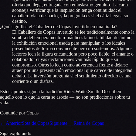
oferta que llega, entregada con entusiasmo genuino. La carta
aconseja verificar que la inspiración tenga continuidad: el
caballero viaja despacio, y la pregunta es si el cáliz llega a su
destino.
¿Qué significa el Caballero de Copas invertido en una tirada?
El Caballero de Copas invertido se lee tradicionalmente como la
sombra del temperamento romántico: la inestabilidad de ánimo,
la exhibición emocional usada para manipular, o los ideales
presentados de forma convincente pero no sostenidos. Algunos
lectores leen la figura encantadora pero poco fiable: el amante o
colaborador cuyas declaraciones van más rápido que su
compromiso. Otros lo leen como advertencia frente a dejarse
atraer por una presentación emocional que carece de integridad
debajo. La inversión pregunta si el sentimiento ofrecido es una
corriente o un disfraz.
Estos apuntes siguen la tradición Rider-Waite-Smith. Describen
aquello con lo que la carta se asocia — no son predicciones sobre tu
vida.
Continúe por Copas
←
Anterior
Sota de Copas
Siguiente
→
Reina de Copas
Siga explorando