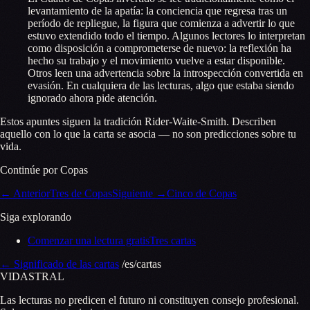
levantamiento de la apatía: la conciencia que regresa tras un
período de repliegue, la figura que comienza a advertir lo que
estuvo extendido todo el tiempo. Algunos lectores lo interpretan
como disposición a comprometerse de nuevo: la reflexión ha
hecho su trabajo y el movimiento vuelve a estar disponible.
Otros leen una advertencia sobre la introspección convertida en
evasión. En cualquiera de las lecturas, algo que estaba siendo
ignorado ahora pide atención.
Estos apuntes siguen la tradición Rider-Waite-Smith. Describen
aquello con lo que la carta se asocia — no son predicciones sobre tu
vida.
Continúe por Copas
←
Anterior
Tres de Copas
Siguiente
→
Cinco de Copas
Siga explorando
Comenzar una lectura gratis
Tres cartas
←
Significado de las cartas
/es/cartas
VID
A
STR
A
L
Las lecturas no predicen el futuro ni constituyen consejo profesional.