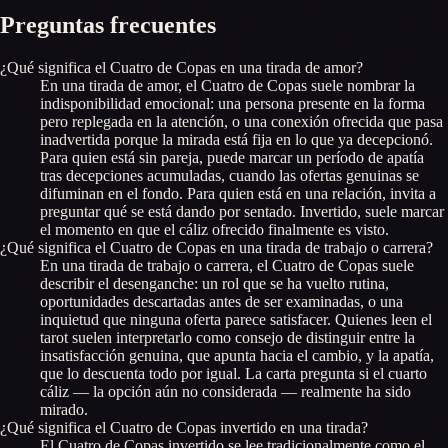
Preguntas frecuentes
¿Qué significa el Cuatro de Copas en una tirada de amor?
En una tirada de amor, el Cuatro de Copas suele nombrar la
indisponibilidad emocional: una persona presente en la forma
pero replegada en la atención, o una conexión ofrecida que pasa
inadvertida porque la mirada está fija en lo que ya decepcionó.
Para quien está sin pareja, puede marcar un período de apatía
tras decepciones acumuladas, cuando las ofertas genuinas se
difuminan en el fondo. Para quien está en una relación, invita a
preguntar qué se está dando por sentado. Invertido, suele marcar
el momento en que el cáliz ofrecido finalmente es visto.
¿Qué significa el Cuatro de Copas en una tirada de trabajo o carrera?
En una tirada de trabajo o carrera, el Cuatro de Copas suele
describir el desenganche: un rol que se ha vuelto rutina,
oportunidades descartadas antes de ser examinadas, o una
inquietud que ninguna oferta parece satisfacer. Quienes leen el
tarot suelen interpretarlo como consejo de distinguir entre la
insatisfacción genuina, que apunta hacia el cambio, y la apatía,
que lo descuenta todo por igual. La carta pregunta si el cuarto
cáliz — la opción aún no considerada — realmente ha sido
mirado.
¿Qué significa el Cuatro de Copas invertido en una tirada?
El Cuatro de Copas invertido se lee tradicionalmente como el