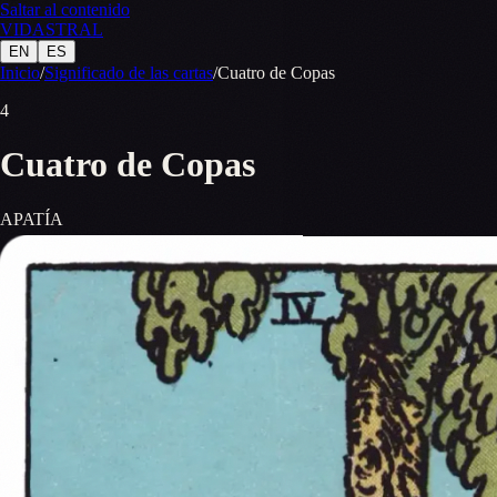
Saltar al contenido
VID
A
STR
A
L
EN
ES
Inicio
/
Significado de las cartas
/
Cuatro de Copas
4
Cuatro de Copas
APATÍA