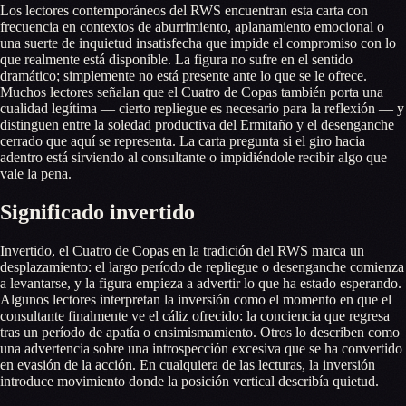
Los lectores contemporáneos del RWS encuentran esta carta con
frecuencia en contextos de aburrimiento, aplanamiento emocional o
una suerte de inquietud insatisfecha que impide el compromiso con lo
que realmente está disponible. La figura no sufre en el sentido
dramático; simplemente no está presente ante lo que se le ofrece.
Muchos lectores señalan que el Cuatro de Copas también porta una
cualidad legítima — cierto repliegue es necesario para la reflexión — y
distinguen entre la soledad productiva del Ermitaño y el desenganche
cerrado que aquí se representa. La carta pregunta si el giro hacia
adentro está sirviendo al consultante o impidiéndole recibir algo que
vale la pena.
Significado invertido
Invertido, el Cuatro de Copas en la tradición del RWS marca un
desplazamiento: el largo período de repliegue o desenganche comienza
a levantarse, y la figura empieza a advertir lo que ha estado esperando.
Algunos lectores interpretan la inversión como el momento en que el
consultante finalmente ve el cáliz ofrecido: la conciencia que regresa
tras un período de apatía o ensimismamiento. Otros lo describen como
una advertencia sobre una introspección excesiva que se ha convertido
en evasión de la acción. En cualquiera de las lecturas, la inversión
introduce movimiento donde la posición vertical describía quietud.