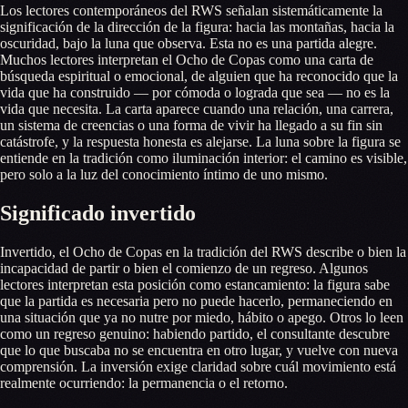
Los lectores contemporáneos del RWS señalan sistemáticamente la
significación de la dirección de la figura: hacia las montañas, hacia la
oscuridad, bajo la luna que observa. Esta no es una partida alegre.
Muchos lectores interpretan el Ocho de Copas como una carta de
búsqueda espiritual o emocional, de alguien que ha reconocido que la
vida que ha construido — por cómoda o lograda que sea — no es la
vida que necesita. La carta aparece cuando una relación, una carrera,
un sistema de creencias o una forma de vivir ha llegado a su fin sin
catástrofe, y la respuesta honesta es alejarse. La luna sobre la figura se
entiende en la tradición como iluminación interior: el camino es visible,
pero solo a la luz del conocimiento íntimo de uno mismo.
Significado invertido
Invertido, el Ocho de Copas en la tradición del RWS describe o bien la
incapacidad de partir o bien el comienzo de un regreso. Algunos
lectores interpretan esta posición como estancamiento: la figura sabe
que la partida es necesaria pero no puede hacerlo, permaneciendo en
una situación que ya no nutre por miedo, hábito o apego. Otros lo leen
como un regreso genuino: habiendo partido, el consultante descubre
que lo que buscaba no se encuentra en otro lugar, y vuelve con nueva
comprensión. La inversión exige claridad sobre cuál movimiento está
realmente ocurriendo: la permanencia o el retorno.