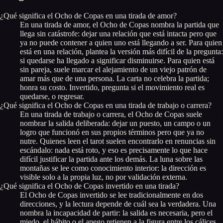
¿Qué significa el Ocho de Copas en una tirada de amor?
En una tirada de amor, el Ocho de Copas nombra la partida que
llega sin catástrofe: dejar una relación que está intacta pero que
ya no puede contener a quien uno está llegando a ser. Para quien
está en una relación, plantea la versión más difícil de la pregunta:
si quedarse ha llegado a significar disminuirse. Para quien está
sin pareja, suele marcar el alejamiento de un viejo patrón de
amar más que de una persona. La carta no celebra la partida;
honra su costo. Invertido, pregunta si el movimiento real es
quedarse, o regresar.
¿Qué significa el Ocho de Copas en una tirada de trabajo o carrera?
En una tirada de trabajo o carrera, el Ocho de Copas suele
nombrar la salida deliberada: dejar un puesto, un campo o un
logro que funcionó en sus propios términos pero que ya no
nutre. Quienes leen el tarot suelen encontrarlo en renuncias sin
escándalo: nada está roto, y eso es precisamente lo que hace
difícil justificar la partida ante los demás. La luna sobre las
montañas se lee como conocimiento interior: la dirección es
visible solo a la propia luz, no por validación externa.
¿Qué significa el Ocho de Copas invertido en una tirada?
El Ocho de Copas invertido se lee tradicionalmente en dos
direcciones, y la lectura depende de cuál sea la verdadera. Una
nombra la incapacidad de partir: la salida es necesaria, pero el
miedo, el hábito o el apego retienen a la figura entre los cálices.