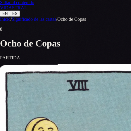
Saltar al contenido
VID
A
STR
A
L
EN
ES
Inicio
/
Significado de las cartas
/
Ocho de Copas
8
Ocho de Copas
PARTIDA