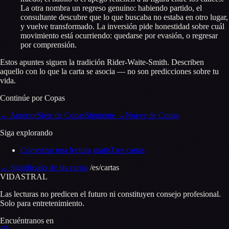
La otra nombra un regreso genuino: habiendo partido, el
consultante descubre que lo que buscaba no estaba en otro lugar,
y vuelve transformado. La inversión pide honestidad sobre cuál
movimiento está ocurriendo: quedarse por evasión, o regresar
por comprensión.
Estos apuntes siguen la tradición Rider-Waite-Smith. Describen
aquello con lo que la carta se asocia — no son predicciones sobre tu
vida.
Continúe por Copas
←
Anterior
Siete de Copas
Siguiente
→
Nueve de Copas
Siga explorando
Comenzar una lectura gratis
Tres cartas
←
Significado de las cartas
/es/cartas
VID
A
STR
A
L
Las lecturas no predicen el futuro ni constituyen consejo profesional.
Solo para entretenimiento.
Encuéntranos en