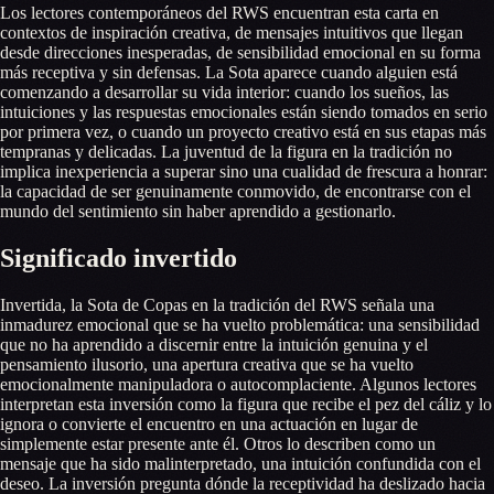
Los lectores contemporáneos del RWS encuentran esta carta en
contextos de inspiración creativa, de mensajes intuitivos que llegan
desde direcciones inesperadas, de sensibilidad emocional en su forma
más receptiva y sin defensas. La Sota aparece cuando alguien está
comenzando a desarrollar su vida interior: cuando los sueños, las
intuiciones y las respuestas emocionales están siendo tomados en serio
por primera vez, o cuando un proyecto creativo está en sus etapas más
tempranas y delicadas. La juventud de la figura en la tradición no
implica inexperiencia a superar sino una cualidad de frescura a honrar:
la capacidad de ser genuinamente conmovido, de encontrarse con el
mundo del sentimiento sin haber aprendido a gestionarlo.
Significado invertido
Invertida, la Sota de Copas en la tradición del RWS señala una
inmadurez emocional que se ha vuelto problemática: una sensibilidad
que no ha aprendido a discernir entre la intuición genuina y el
pensamiento ilusorio, una apertura creativa que se ha vuelto
emocionalmente manipuladora o autocomplaciente. Algunos lectores
interpretan esta inversión como la figura que recibe el pez del cáliz y lo
ignora o convierte el encuentro en una actuación en lugar de
simplemente estar presente ante él. Otros lo describen como un
mensaje que ha sido malinterpretado, una intuición confundida con el
deseo. La inversión pregunta dónde la receptividad ha deslizado hacia