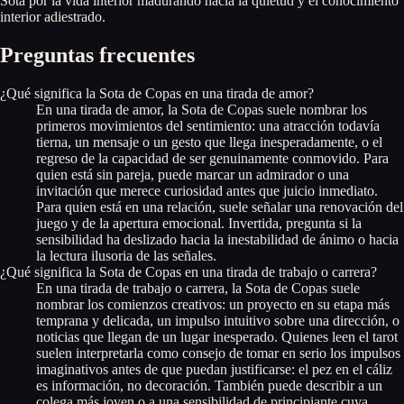
Sota por la vida interior madurando hacia la quietud y el conocimiento
interior adiestrado.
Preguntas frecuentes
¿Qué significa la Sota de Copas en una tirada de amor?
En una tirada de amor, la Sota de Copas suele nombrar los
primeros movimientos del sentimiento: una atracción todavía
tierna, un mensaje o un gesto que llega inesperadamente, o el
regreso de la capacidad de ser genuinamente conmovido. Para
quien está sin pareja, puede marcar un admirador o una
invitación que merece curiosidad antes que juicio inmediato.
Para quien está en una relación, suele señalar una renovación del
juego y de la apertura emocional. Invertida, pregunta si la
sensibilidad ha deslizado hacia la inestabilidad de ánimo o hacia
la lectura ilusoria de las señales.
¿Qué significa la Sota de Copas en una tirada de trabajo o carrera?
En una tirada de trabajo o carrera, la Sota de Copas suele
nombrar los comienzos creativos: un proyecto en su etapa más
temprana y delicada, un impulso intuitivo sobre una dirección, o
noticias que llegan de un lugar inesperado. Quienes leen el tarot
suelen interpretarla como consejo de tomar en serio los impulsos
imaginativos antes de que puedan justificarse: el pez en el cáliz
es información, no decoración. También puede describir a un
colega más joven o a una sensibilidad de principiante cuya