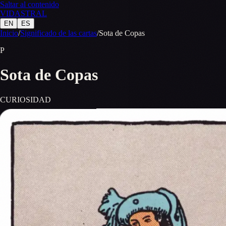
Saltar al contenido
VID
A
STR
A
L
EN
ES
Inicio
/
Significado de las cartas
/
Sota de Copas
P
Sota de Copas
CURIOSIDAD