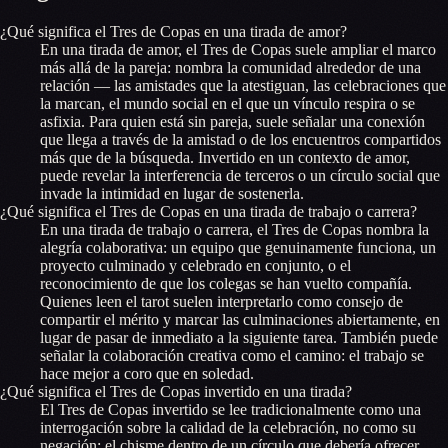
¿Qué significa el Tres de Copas en una tirada de amor?
En una tirada de amor, el Tres de Copas suele ampliar el marco
más allá de la pareja: nombra la comunidad alrededor de una
relación — las amistades que la atestiguan, las celebraciones que
la marcan, el mundo social en el que un vínculo respira o se
asfixia. Para quien está sin pareja, suele señalar una conexión
que llega a través de la amistad o de los encuentros compartidos
más que de la búsqueda. Invertido en un contexto de amor,
puede revelar la interferencia de terceros o un círculo social que
invade la intimidad en lugar de sostenerla.
¿Qué significa el Tres de Copas en una tirada de trabajo o carrera?
En una tirada de trabajo o carrera, el Tres de Copas nombra la
alegría colaborativa: un equipo que genuinamente funciona, un
proyecto culminado y celebrado en conjunto, o el
reconocimiento de que los colegas se han vuelto compañía.
Quienes leen el tarot suelen interpretarlo como consejo de
compartir el mérito y marcar las culminaciones abiertamente, en
lugar de pasar de inmediato a la siguiente tarea. También puede
señalar la colaboración creativa como el camino: el trabajo se
hace mejor a coro que en soledad.
¿Qué significa el Tres de Copas invertido en una tirada?
El Tres de Copas invertido se lee tradicionalmente como una
interrogación sobre la calidad de la celebración, no como su
negación: el chisme dentro de un círculo que debería ofrecer