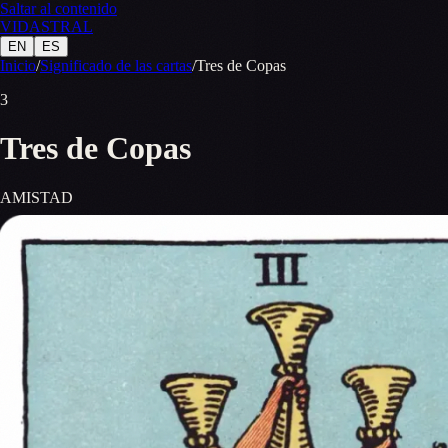
Saltar al contenido
VID
A
STR
A
L
EN
ES
Inicio
/
Significado de las cartas
/
Tres de Copas
3
Tres de Copas
AMISTAD