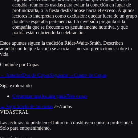
acogida, reuniones usadas para evitar la conexión en lugar de
profundizarla, o la fiesta deslizándose hacia el exceso. Algunos
lectores lo interpretan como exclusión: quedar fuera de un grupo
donde se esperaba pertenencia. La inversión pregunta si la
compañía que se frecuenta es genuinamente nutritiva, y qué
podría estar cubriendo la celebración.
Estos apuntes siguen la tradición Rider-Waite-Smith. Describen
aquello con lo que la carta se asocia — no son predicciones sobre tu
vida.
Continúe por Copas
←
Anterior
Dos de Copas
Siguiente
→
Cuatro de Copas
Siga explorando
Comenzar una lectura gratis
Tres cartas
←
Significado de las cartas
/es/cartas
VID
A
STR
A
L
Las lecturas no predicen el futuro ni constituyen consejo profesional.
Solo para entretenimiento.