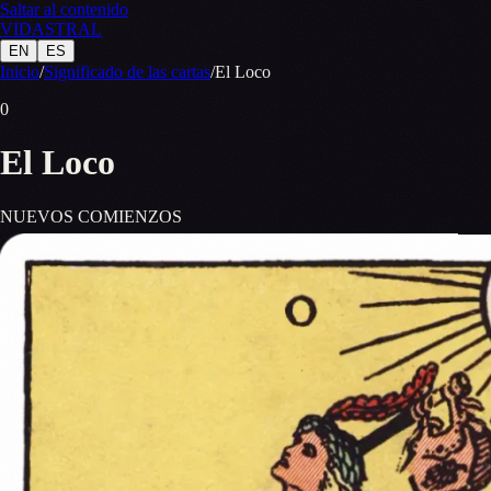
Saltar al contenido
VID
A
STR
A
L
EN
ES
Inicio
/
Significado de las cartas
/
El Loco
0
El Loco
NUEVOS COMIENZOS