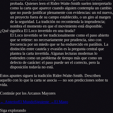
probada. Quienes leen el Rider-Waite-Smith suelen interpretarlo
como la carta que aparece cuando alguien contempla un cambio
que no puede justificar plenamente con evidencias: un rol nuevo,
un proyecto fuera de su campo establecido, o un giro al margen
de la seguridad. La tradición no recomienda la imprudencia;
nombra el momento en que el movimiento está disponible.
¿Qué significa El Loco invertido en una tirada?
El Loco invertido se lee tradicionalmente como el paso abierto
que se retiene: no necesariamente por prudencia, sino con
frecuencia por un miedo que se ha endurecido en parálisis. La
distinción entre cautela y evasión es la pregunta central que
plantea la carta invertida. Algunas lecturas modernas lo
entienden como un problema de tiempo más que como un
defecto de carácter: el paso puede ser el correcto, pero la
disposición todavía no está.
Estos apuntes siguen la tradición Rider-Waite-Smith. Describen
aquello con lo que la carta se asocia — no son predicciones sobre tu
vida.
Continúe por los Arcanos Mayores
←
Anterior
El Mundo
Siguiente
→
El Mago
Siga explorando