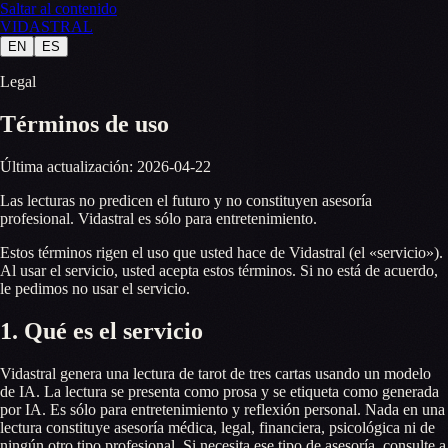
Saltar al contenido
VID
A
STR
A
L
EN
ES
Legal
Términos de uso
Última actualización: 2026-04-22
Las lecturas no predicen el futuro y no constituyen asesoría
profesional. Vidastral es sólo para entretenimiento.
Estos términos rigen el uso que usted hace de Vidastral (el «servicio»).
Al usar el servicio, usted acepta estos términos. Si no está de acuerdo,
le pedimos no usar el servicio.
1. Qué es el servicio
Vidastral genera una lectura de tarot de tres cartas usando un modelo
de IA. La lectura se presenta como prosa y se etiqueta como generada
por IA. Es sólo para entretenimiento y reflexión personal. Nada en una
lectura constituye asesoría médica, legal, financiera, psicológica ni de
ningún otro tipo profesional. Si necesita ese tipo de asesoría, consulte a