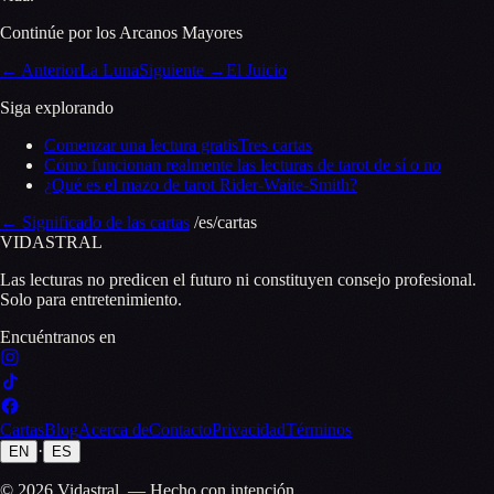
Continúe por los Arcanos Mayores
←
Anterior
La Luna
Siguiente
→
El Juicio
Siga explorando
Comenzar una lectura gratis
Tres cartas
Cómo funcionan realmente las lecturas de tarot de sí o no
¿Qué es el mazo de tarot Rider-Waite-Smith?
←
Significado de las cartas
/es/cartas
VID
A
STR
A
L
Las lecturas no predicen el futuro ni constituyen consejo profesional.
Solo para entretenimiento.
Encuéntranos en
Cartas
Blog
Acerca de
Contacto
Privacidad
Términos
·
EN
ES
© 2026 Vidastral.
—
Hecho con intención