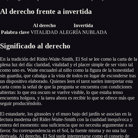
Al derecho frente a invertida
Al derecho
Invertida
Palabra clave
VITALIDAD
ALEGRÍA NUBLADA
Significado al derecho
En la tradición del Rider-Waite-Smith, El Sol se lee como la carta de la
plena luz del día: claridad, vitalidad y el placer simple de ser visto tal
como uno es. Waite encuadró al niño como la figura de la honestidad
sin guardia, que cabalga a la vista de todos en lugar de esconderse tras
un dispositivo elaborado. Quienes leen el tarot suelen interpretar esta
carta como la señal de que la pregunta se encuentra con condiciones
abiertas: lo que era oscuro se vuelve visible, lo que estaba tenso
encuentra holgura, y la tarea ahora es recibir lo que se ofrece más que
seguir produciéndolo.
El estandarte, los girasoles y el muro bajo del jardín se asocian en la
lectura moderna del Rider-Waite-Smith con la cualidad inequívoca y
entera del momento: una suficiencia que no necesita argumentar a su
favor. Su correspondencia es el Sol, la fuente misma y no una luz
derivada. Al derecho, El Sol suele interpretarse como el consejo de