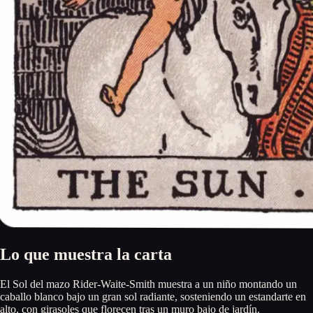
Lo que muestra la carta
El Sol del mazo Rider-Waite-Smith muestra a un niño montando un
caballo blanco bajo un gran sol radiante, sosteniendo un estandarte en
alto, con girasoles que florecen tras un muro bajo de jardín.