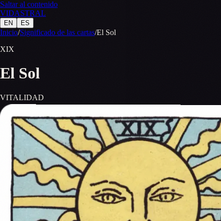
Saltar al contenido
VID
A
STR
A
L
EN
ES
Inicio
/
Significado de las cartas
/
El Sol
XIX
El Sol
VITALIDAD