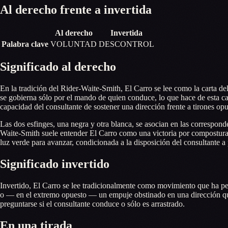
Al derecho frente a invertida
Al derecho
Invertida
Palabra clave
VOLUNTAD
DESCONTROL
Significado al derecho
En la tradición del Rider-Waite-Smith, El Carro se lee como la carta del
se gobierna sólo por el mando de quien conduce, lo que hace de esta carta
capacidad del consultante de sostener una dirección frente a tirones opue
Las dos esfinges, una negra y otra blanca, se asocian en las correspon
Waite-Smith suele entender El Carro como una victoria por compostura 
luz verde para avanzar, condicionada a la disposición del consultante a
Significado invertido
Invertido, El Carro se lee tradicionalmente como movimiento que ha per
o — en el extremo opuesto — un empuje obstinado en una dirección que y
preguntarse si el consultante conduce o sólo es arrastrado.
En una tirada