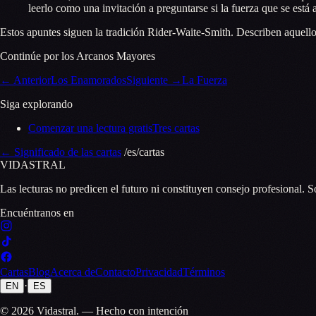
leerlo como una invitación a preguntarse si la fuerza que se está
Estos apuntes siguen la tradición Rider-Waite-Smith. Describen aquello
Continúe por los Arcanos Mayores
←
Anterior
Los Enamorados
Siguiente
→
La Fuerza
Siga explorando
Comenzar una lectura gratis
Tres cartas
←
Significado de las cartas
/es/cartas
VID
A
STR
A
L
Las lecturas no predicen el futuro ni constituyen consejo profesional. S
Encuéntranos en
Cartas
Blog
Acerca de
Contacto
Privacidad
Términos
·
EN
ES
© 2026 Vidastral.
—
Hecho con intención