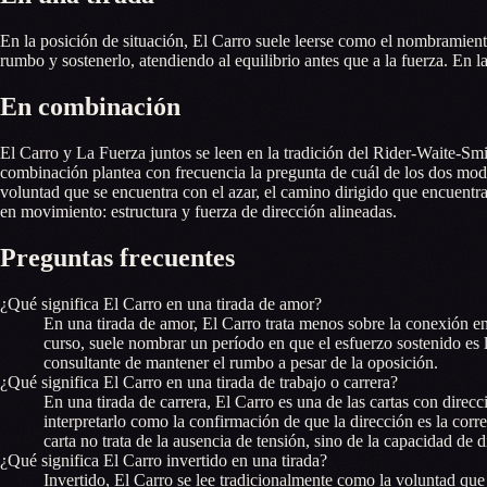
En la posición de situación, El Carro suele leerse como el nombramien
rumbo y sostenerlo, atendiendo al equilibrio antes que a la fuerza. En
En combinación
El Carro y La Fuerza juntos se leen en la tradición del Rider-Waite-Smit
combinación plantea con frecuencia la pregunta de cuál de los dos modo
voluntad que se encuentra con el azar, el camino dirigido que encuent
en movimiento: estructura y fuerza de dirección alineadas.
Preguntas frecuentes
¿Qué significa El Carro en una tirada de amor?
En una tirada de amor, El Carro trata menos sobre la conexión en
curso, suele nombrar un período en que el esfuerzo sostenido es 
consultante de mantener el rumbo a pesar de la oposición.
¿Qué significa El Carro en una tirada de trabajo o carrera?
En una tirada de carrera, El Carro es una de las cartas con direc
interpretarlo como la confirmación de que la dirección es la corr
carta no trata de la ausencia de tensión, sino de la capacidad de di
¿Qué significa El Carro invertido en una tirada?
Invertido, El Carro se lee tradicionalmente como la voluntad que