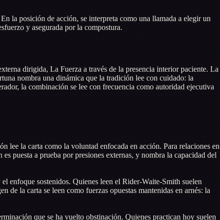
En la posición de acción, se interpreta como una llamada a elegir un
 esfuerzo y asegurada por la compostura.
terna dirigida, La Fuerza a través de la presencia interior paciente. La
ortuna nombra una dinámica que la tradición lee con cuidado: la
erador, la combinación se lee con frecuencia como autoridad ejecutiva
ión lee la carta como la voluntad enfocada en acción. Para relaciones en
n es puesta a prueba por presiones externas, y nombra la capacidad del
 y el enfoque sostenidos. Quienes leen el Rider-Waite-Smith suelen
gen de la carta se leen como fuerzas opuestas mantenidas en arnés: la
terminación que se ha vuelto obstinación. Quienes practican hoy suelen