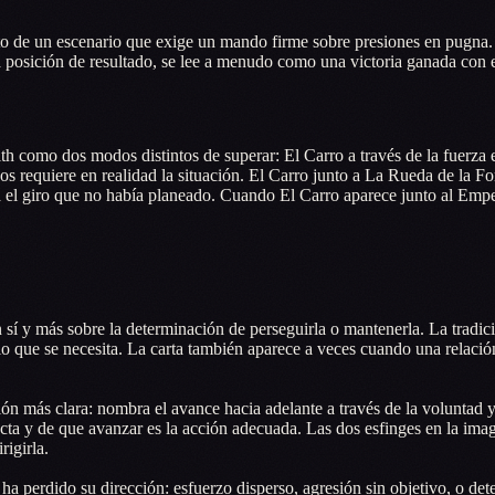
to de un escenario que exige un mando firme sobre presiones en pugna. 
 la posición de resultado, se lee a menudo como una victoria ganada con
h como dos modos distintos de superar: El Carro a través de la fuerza ex
s requiere en realidad la situación. El Carro junto a La Rueda de la F
ra el giro que no había planeado. Cuando El Carro aparece junto al Emp
 sí y más sobre la determinación de perseguirla o mantenerla. La tradic
lo que se necesita. La carta también aparece a veces cuando una relació
ción más clara: nombra el avance hacia adelante a través de la voluntad
ecta y de que avanzar es la acción adecuada. Las dos esfinges en la ima
rigirla.
 ha perdido su dirección: esfuerzo disperso, agresión sin objetivo, o de