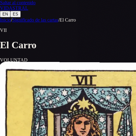
Saltar al contenido
VID
A
STR
A
L
EN
ES
Inicio
/
Significado de las cartas
/
El Carro
VII
El Carro
VOLUNTAD