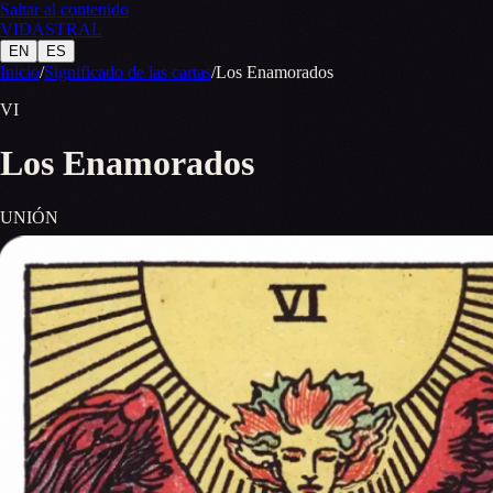
Saltar al contenido
VID
A
STR
A
L
EN
ES
Inicio
/
Significado de las cartas
/
Los Enamorados
VI
Los Enamorados
UNIÓN