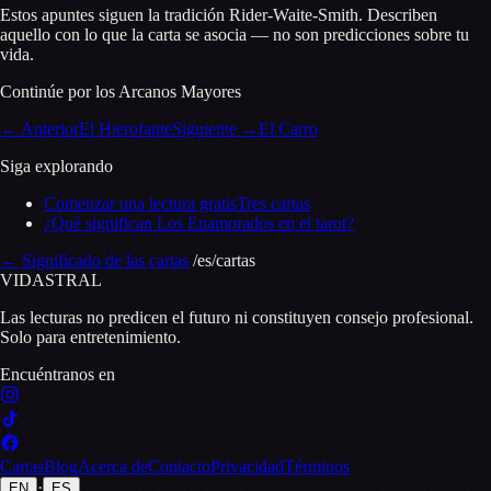
Estos apuntes siguen la tradición Rider-Waite-Smith. Describen
aquello con lo que la carta se asocia — no son predicciones sobre tu
vida.
Continúe por los Arcanos Mayores
←
Anterior
El Hierofante
Siguiente
→
El Carro
Siga explorando
Comenzar una lectura gratis
Tres cartas
¿Qué significan Los Enamorados en el tarot?
←
Significado de las cartas
/es/cartas
VID
A
STR
A
L
Las lecturas no predicen el futuro ni constituyen consejo profesional.
Solo para entretenimiento.
Encuéntranos en
Cartas
Blog
Acerca de
Contacto
Privacidad
Términos
·
EN
ES