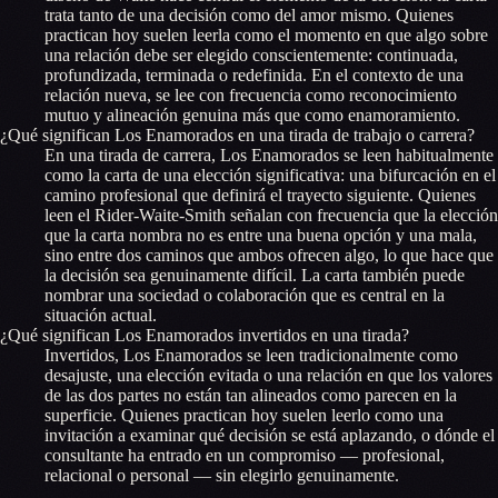
trata tanto de una decisión como del amor mismo. Quienes
practican hoy suelen leerla como el momento en que algo sobre
una relación debe ser elegido conscientemente: continuada,
profundizada, terminada o redefinida. En el contexto de una
relación nueva, se lee con frecuencia como reconocimiento
mutuo y alineación genuina más que como enamoramiento.
¿Qué significan Los Enamorados en una tirada de trabajo o carrera?
En una tirada de carrera, Los Enamorados se leen habitualmente
como la carta de una elección significativa: una bifurcación en el
camino profesional que definirá el trayecto siguiente. Quienes
leen el Rider-Waite-Smith señalan con frecuencia que la elección
que la carta nombra no es entre una buena opción y una mala,
sino entre dos caminos que ambos ofrecen algo, lo que hace que
la decisión sea genuinamente difícil. La carta también puede
nombrar una sociedad o colaboración que es central en la
situación actual.
¿Qué significan Los Enamorados invertidos en una tirada?
Invertidos, Los Enamorados se leen tradicionalmente como
desajuste, una elección evitada o una relación en que los valores
de las dos partes no están tan alineados como parecen en la
superficie. Quienes practican hoy suelen leerlo como una
invitación a examinar qué decisión se está aplazando, o dónde el
consultante ha entrado en un compromiso — profesional,
relacional o personal — sin elegirlo genuinamente.